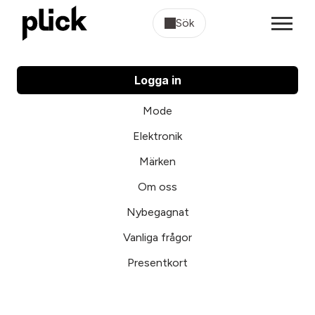
Sök
Logga in
Mode
Elektronik
Märken
Om oss
Nybegagnat
Vanliga frågor
Presentkort