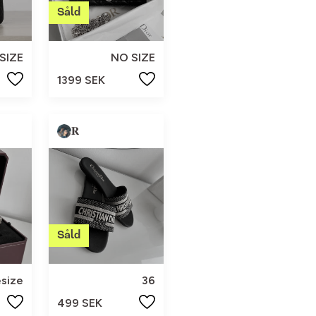
SIZE
NO SIZE
1399 SEK
𝐑
size
36
499 SEK