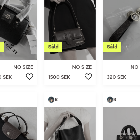
NO SIZE
NO SIZE
NO 
0 SEK
1500 SEK
320 SEK
𝐑
𝐑