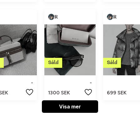
𝐑
𝐑
-
-
 SEK
1300 SEK
699 SEK
Visa mer