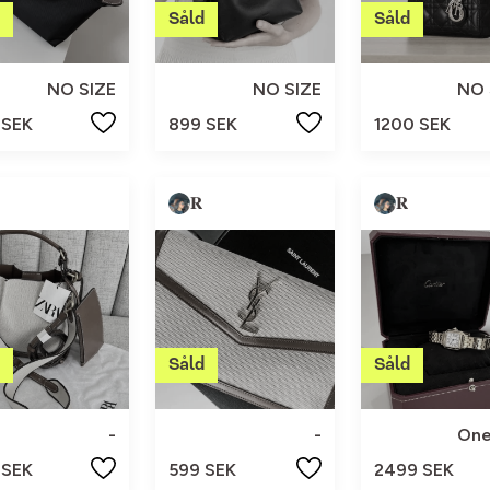
NO SIZE
NO SIZE
NO 
 SEK
899 SEK
1200 SEK
𝐑
𝐑
-
-
One
 SEK
599 SEK
2499 SEK