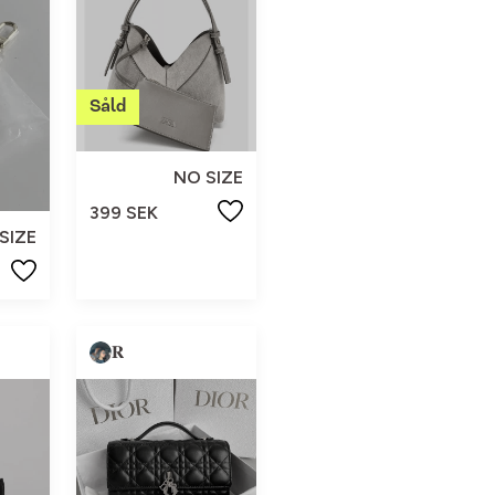
NO SIZE
399 SEK
SIZE
𝐑