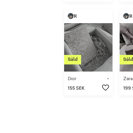
𝐑
𝐑
Dior
-
Zara
155 SEK
199