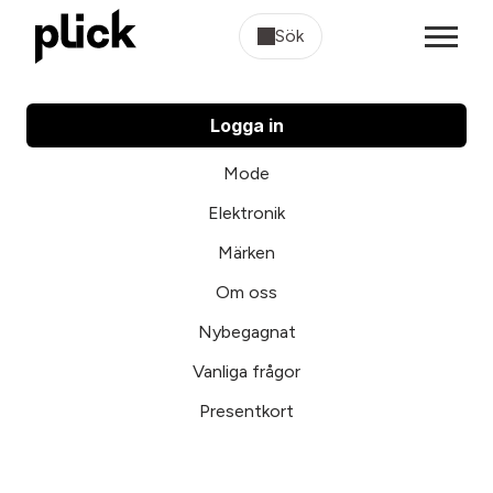
Sök
Logga in
Mode
Elektronik
Märken
Om oss
Nybegagnat
Vanliga frågor
Presentkort