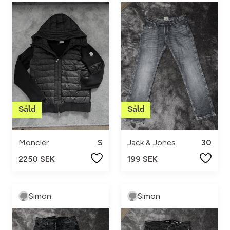
Moncler
S
Jack & Jones
30
2250 SEK
199 SEK
Simon
Simon