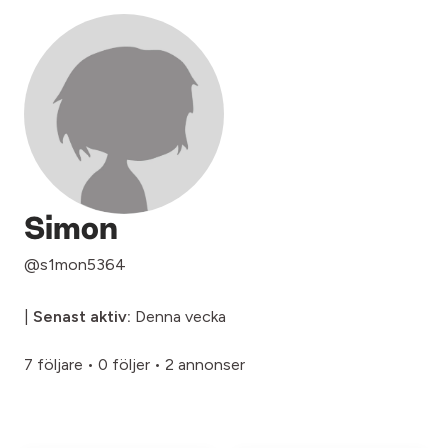
Simon
@s1mon5364
|
Senast aktiv:
Denna vecka
7 följare
•
0 följer
•
2 annonser