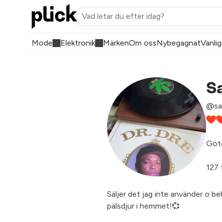
Mode
Elektronik
Märken
Om oss
Nybegagnat
Vanlig
S
@sa
Göt
127 
Säljer det jag inte använder o be
pälsdjur i hemmet!💞