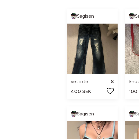
Sagisen
S
vet inte
S
Sno
400 SEK
100
Sagisen
S