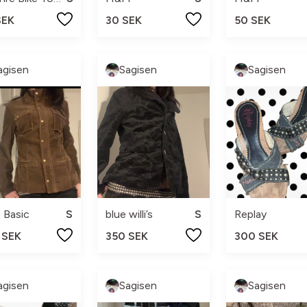
SEK
30 SEK
50 SEK
agisen
Sagisen
Sagisen
 Basic
S
blue willi’s
S
Replay
 SEK
350 SEK
300 SEK
agisen
Sagisen
Sagisen