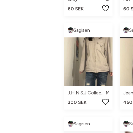
60 SEK
60 
Sagisen
S
J.H.N.S.J Collection
M
Jean
300 SEK
450
Sagisen
S