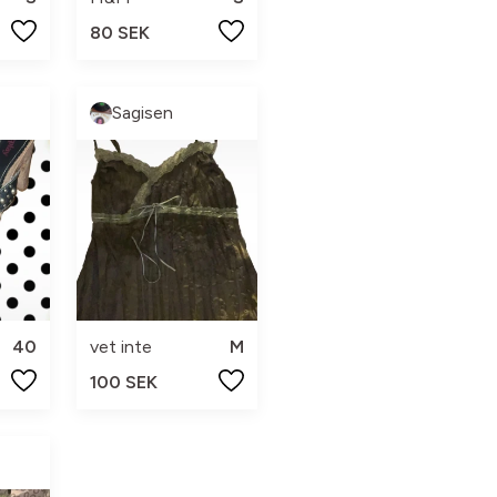
80 SEK
Sagisen
40
vet inte
M
100 SEK