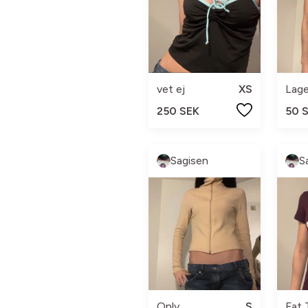
vet ej
XS
Lage
250 SEK
50 
Sagisen
S
Only
S