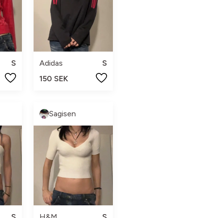
S
Adidas
S
150 SEK
Sagisen
S
H&M
S