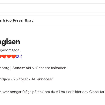
a frågor
Presentkort
agisen
ganomsaga
(21)
eborg |
Senast aktiv:
Senaste månaden
följare
•
76 följer
•
40 annonser
höver pengar Fråga på t.ex om du vill ha fler bilder osv Oops tar