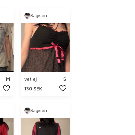
Sagisen
M
vet ej
S
130 SEK
Sagisen