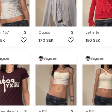
r 157
S
Cubus
S
vet inte
SEK
170 SEK
150 SEK
agisen
Sagisen
Sagisen
Fat Tire Bike Tours
S
H&M
S
H&M