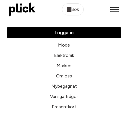
Sök
Logga in
Mode
Elektronik
Märken
Om oss
Nybegagnat
Vanliga frågor
Presentkort