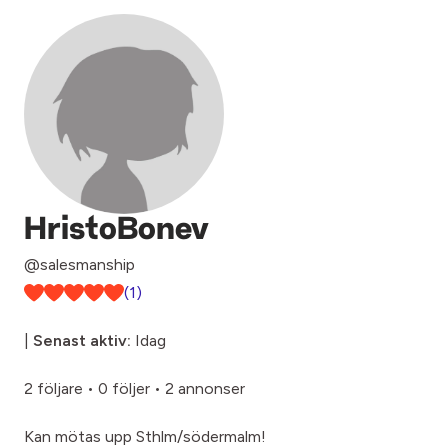
HristoBonev
@salesmanship
(1)
|
Senast aktiv:
Idag
2 följare
•
0 följer
•
2 annonser
Kan mötas upp Sthlm/södermalm!