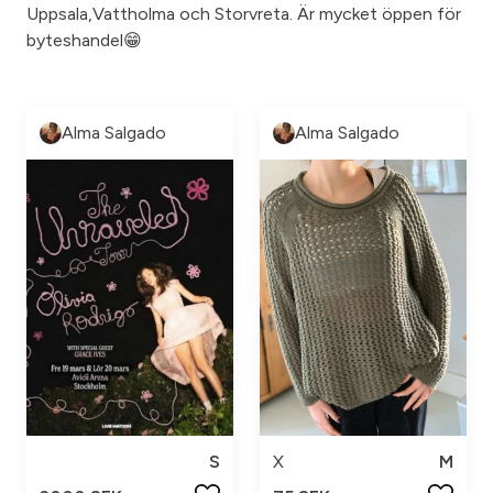
Uppsala,Vattholma och Storvreta. Är mycket öppen för
byteshandel😁
Alma Salgado
Alma Salgado
S
X
M