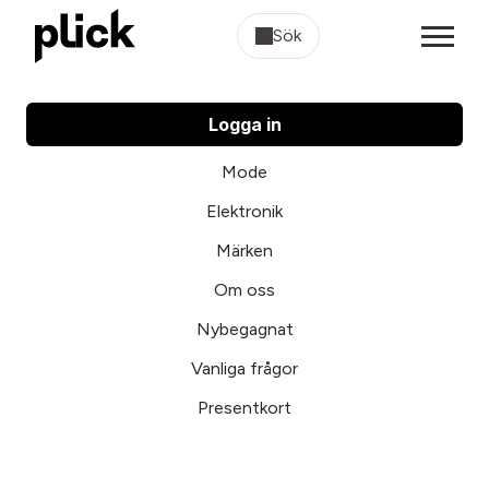
Sök
Logga in
Mode
Elektronik
Märken
Om oss
Nybegagnat
Vanliga frågor
Presentkort