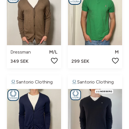
Dressman
M/L
M
349 SEK
299 SEK
Santorio Clothing
Santorio Clothing