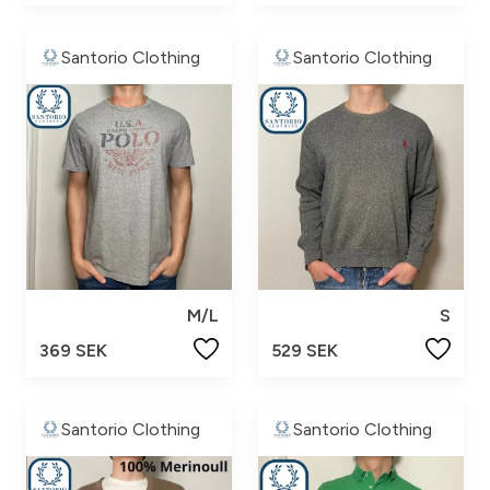
Santorio Clothing
Santorio Clothing
M/L
S
369 SEK
529 SEK
Santorio Clothing
Santorio Clothing