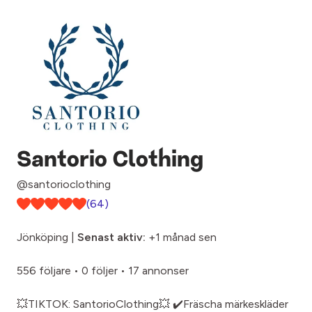
Santorio Clothing
@santorioclothing
(64)
Jönköping |
Senast aktiv:
+1 månad sen
556 följare
•
0 följer
•
17 annonser
💥TIKTOK: SantorioClothing💥 ✔️Fräscha märkeskläder