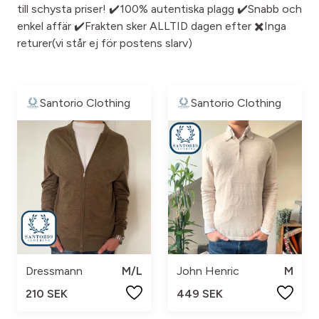
till schysta priser! ✔️100% autentiska plagg ✔️Snabb och
enkel affär ✔️Frakten sker ALLTID dagen efter ✖️Inga
returer(vi står ej för postens slarv)
Santorio Clothing
Santorio Clothing
Dressmann
M/L
John Henric
M
210 SEK
449 SEK