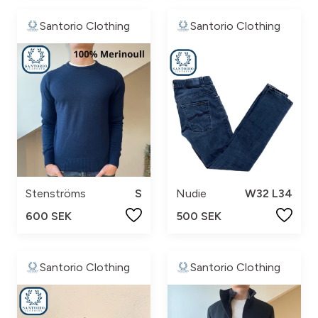
Santorio Clothing
Santorio Clothing
Stenströms
S
Nudie
W32 L34
600 SEK
500 SEK
Santorio Clothing
Santorio Clothing