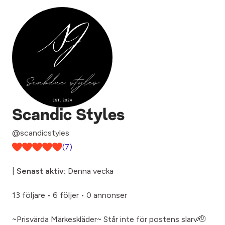
Scandic Styles
@scandicstyles
(7)
|
Senast aktiv:
Denna vecka
13 följare
•
6 följer
•
0 annonser
~Prisvärda Märkeskläder~ Står inte för postens slarv🫡