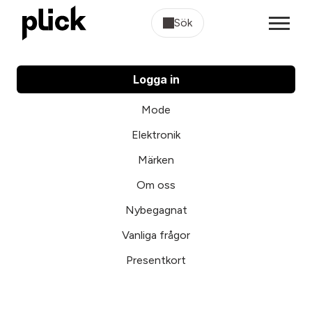
Sök
Logga in
Mode
Elektronik
Märken
Om oss
Nybegagnat
Vanliga frågor
Presentkort