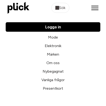
Sök
Logga in
Mode
Elektronik
Märken
Om oss
Nybegagnat
Vanliga frågor
Presentkort