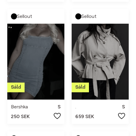
Sellout
Sellout
Bershka
S
.
S
250 SEK
659 SEK