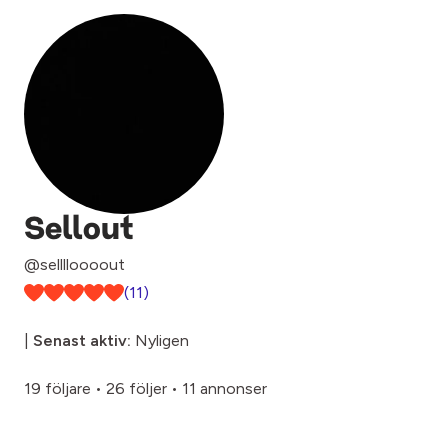
Sellout
@selllloooout
(11)
|
Senast aktiv:
Nyligen
19 följare
•
26 följer
•
11 annonser