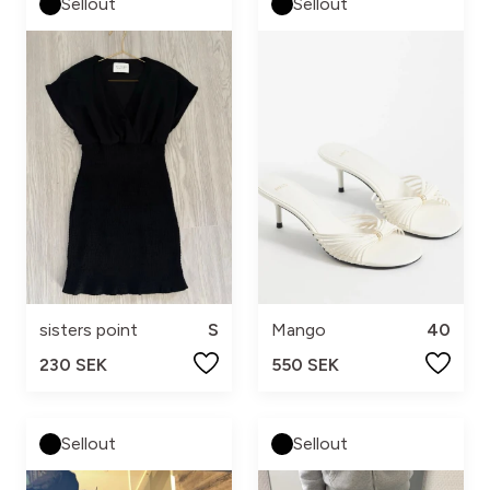
Sellout
Sellout
sisters point
S
Mango
40
230 SEK
550 SEK
Sellout
Sellout