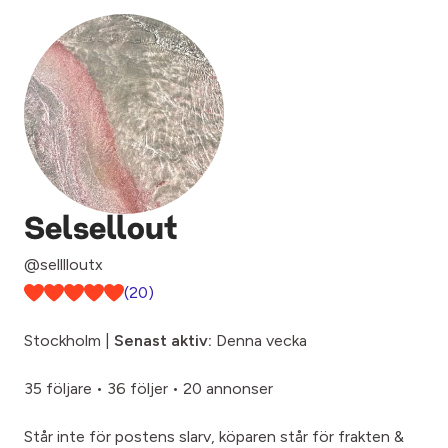
Selsellout
@selllloutx
(20)
Stockholm |
Senast aktiv:
Denna vecka
35 följare
•
36 följer
•
20 annonser
Står inte för postens slarv, köparen står för frakten &