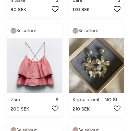
Indiska
S
Zara
S
90 SEK
130 SEK
Selsellout
Selsellout
Zara
S
Köpta utomlands
NO SIZE
200 SEK
210 SEK
Selsellout
Selsellout