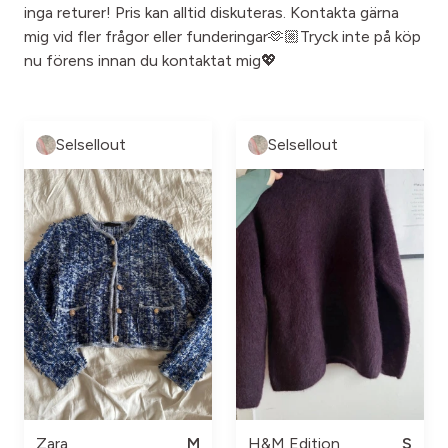
inga returer! Pris kan alltid diskuteras. Kontakta gärna
mig vid fler frågor eller funderingar🫶🏼Tryck inte på köp
nu förens innan du kontaktat mig💖
Selsellout
Selsellout
Zara
M
H&M Edition
S