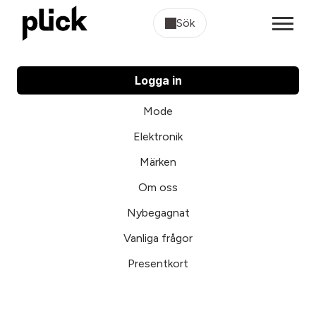
Sök
Logga in
Mode
Elektronik
Märken
Om oss
Nybegagnat
Vanliga frågor
Presentkort