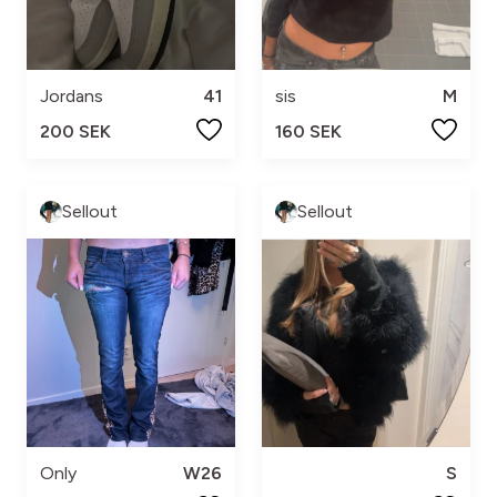
Jordans
41
sis
M
200 SEK
160 SEK
Sellout
Sellout
Only
W26
S