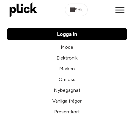
Sök
Logga in
Mode
Elektronik
Märken
Om oss
Nybegagnat
Vanliga frågor
Presentkort