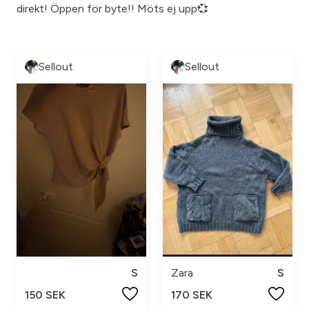
direkt! Öppen för byte!! Möts ej upp💞
Sellout
Sellout
S
Zara
S
150 SEK
170 SEK