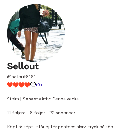
Sellout
@sellout6161
(9)
Sthlm |
Senast aktiv:
Denna vecka
11 följare
•
6 följer
•
22 annonser
Köpt är köpt- står ej för postens slarv-tryck på köp