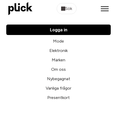
Sök
Logga in
Mode
Elektronik
Märken
Om oss
Nybegagnat
Vanliga frågor
Presentkort