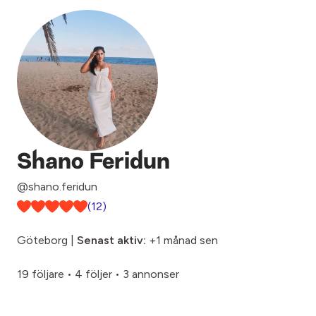
Shano Feridun
@shano.feridun
(12)
Göteborg |
Senast aktiv:
+1 månad sen
19 följare
•
4 följer
•
3 annonser