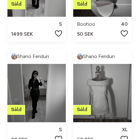
S
Boohoo
40
1499 SEK
50 SEK
Shano Feridun
Shano Feridun
S
XL