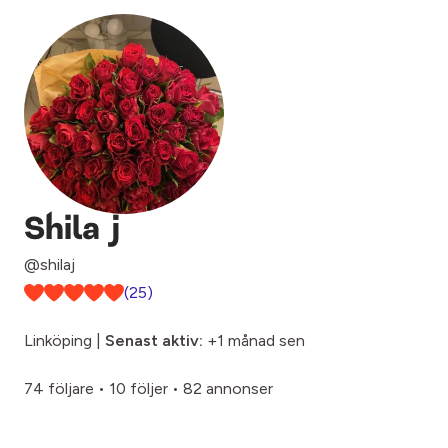
Shila j
@shilaj
(25)
Linköping |
Senast aktiv:
+1 månad sen
74 följare
•
10 följer
•
82 annonser