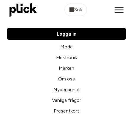
Sök
Logga in
Mode
Elektronik
Märken
Om oss
Nybegagnat
Vanliga frågor
Presentkort