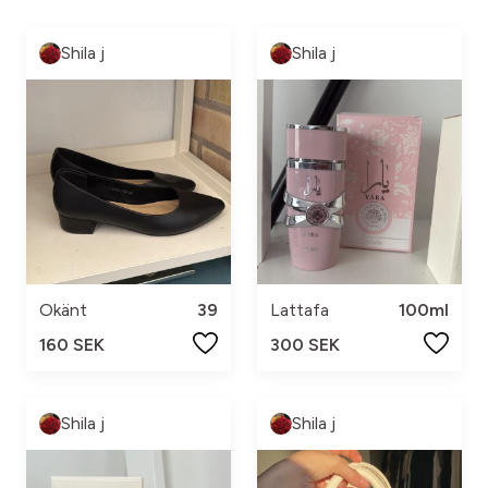
Shila j
Shila j
Okänt
39
Lattafa
100ml
160 SEK
300 SEK
Shila j
Shila j