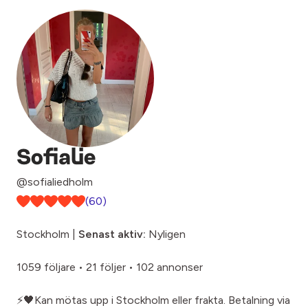
Sofialie
@sofialiedholm
(60)
Stockholm |
Senast aktiv:
Nyligen
1059 följare
•
21 följer
•
102 annonser
⚡️🖤Kan mötas upp i Stockholm eller frakta. Betalning via