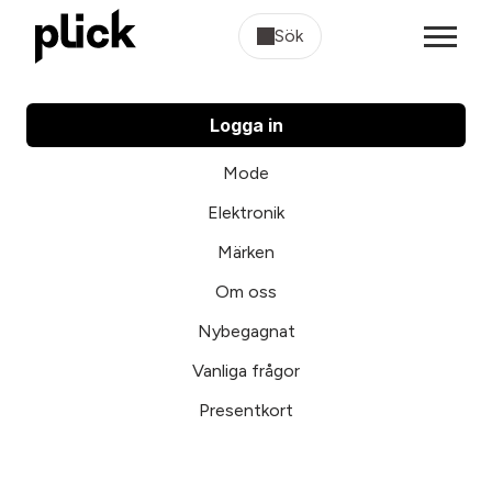
Sök
Logga in
Mode
Elektronik
Märken
Om oss
Nybegagnat
Vanliga frågor
Presentkort