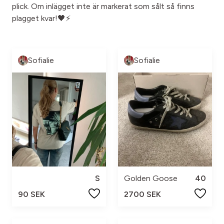
plick. Om inlägget inte är markerat som sålt så finns
plagget kvar!🖤⚡️
Sofialie
Sofialie
S
Golden Goose
40
90 SEK
2700 SEK