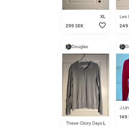
XL
Les
299 SEK
249
Douglas
D
J.Li
149
These Glory Days
L