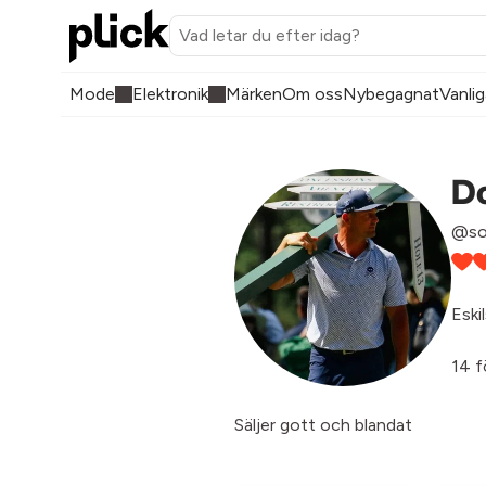
Mode
Elektronik
Märken
Om oss
Nybegagnat
Vanlig
D
@so
Eski
14 f
Säljer gott och blandat