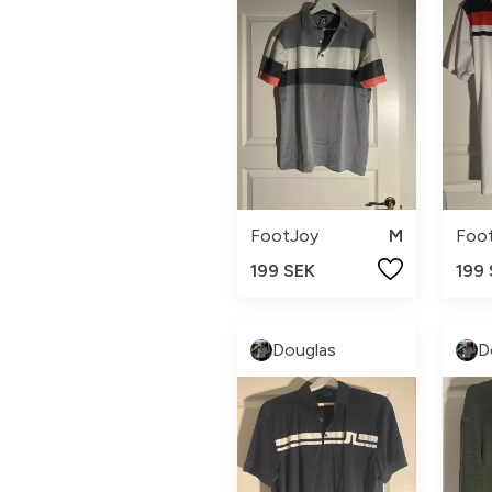
FootJoy
M
Foo
199 SEK
199
Douglas
D