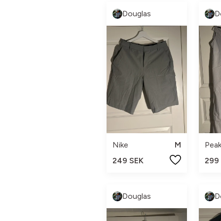
Douglas
D
Nike
M
249 SEK
299
Douglas
D