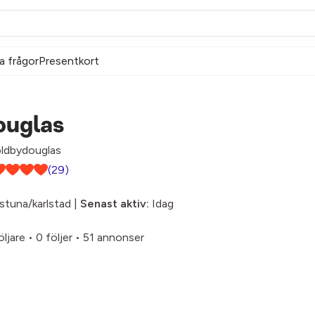
a frågor
Presentkort
ouglas
ldbydouglas
(29)
lstuna/karlstad |
Senast aktiv:
Idag
öljare
•
0 följer
•
51 annonser