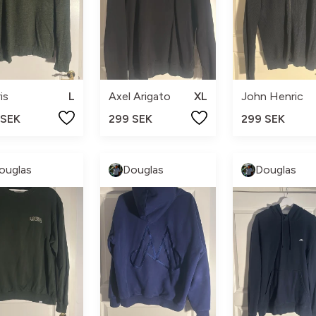
is
L
Axel Arigato
XL
John Henric
 SEK
299 SEK
299 SEK
ouglas
Douglas
Douglas