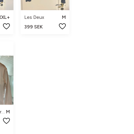
XXL+
Les Deux
M
399 SEK
Polo Ralph Lauren
M