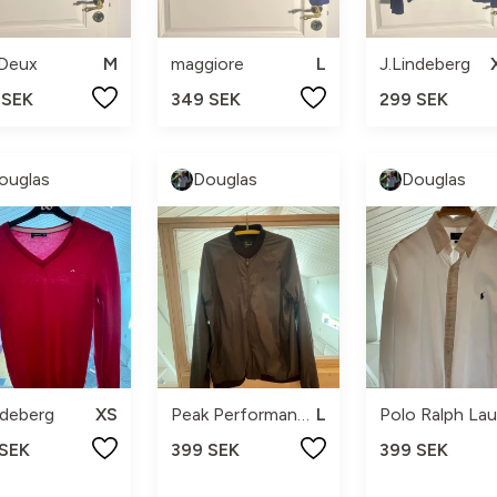
 Deux
M
maggiore
L
J.Lindeberg
 SEK
349 SEK
299 SEK
ouglas
Douglas
Douglas
ndeberg
XS
Peak Performance
L
 SEK
399 SEK
399 SEK