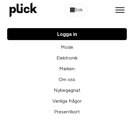
Sök
Logga in
Mode
Elektronik
Märken
Om oss
Nybegagnat
Vanliga frågor
Presentkort