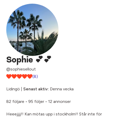
Sophie 💕💕
@sophiesellout
(8)
Lidingö |
Senast aktiv:
Denna vecka
82 följare
•
95 följer
•
12 annonser
Heeejjjj!! Kan mötas upp i stockholm!! Står inte för