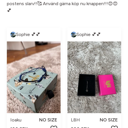
postens slarv!!🥰 Använd gärna köp nu knappen!!!😍😍
💕
Sophie 💕💕
Sophie 💕💕
Ioaku
NO SIZE
L8H
NO SIZE