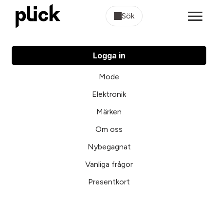
Sök
Logga in
Mode
Elektronik
Märken
Om oss
Nybegagnat
Vanliga frågor
Presentkort