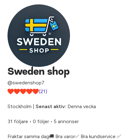
Sweden shop
@swedenshop7
(21)
Stockholm |
Senast aktiv:
Denna vecka
31 följare
•
0 följer
•
5 annonser
Fraktar samma dag🚚 Bra varor✅ Bra kundservice ✅