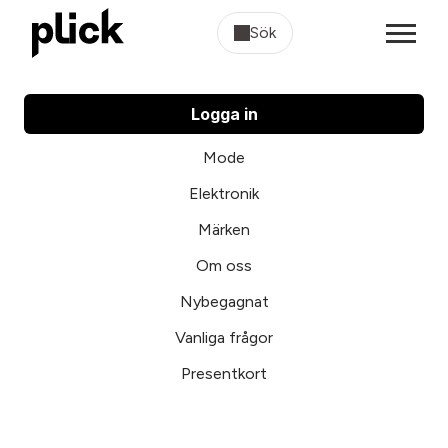
Sök
Logga in
Mode
Elektronik
Märken
Om oss
Nybegagnat
Vanliga frågor
Presentkort