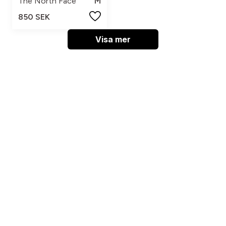
The North Face
M
850 SEK
Visa mer