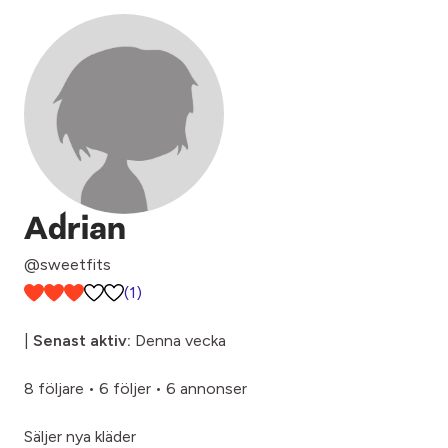
Adrian
@sweetfits
(1)
|
Senast aktiv:
Denna vecka
8 följare
•
6 följer
•
6 annonser
Säljer nya kläder