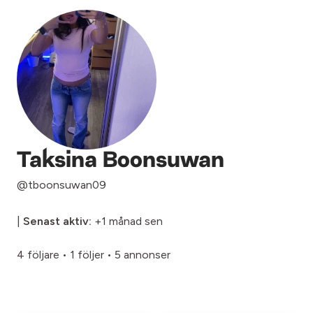
Taksina Boonsuwan
@tboonsuwan09
|
Senast aktiv:
+1 månad sen
4 följare
•
1 följer
•
5 annonser