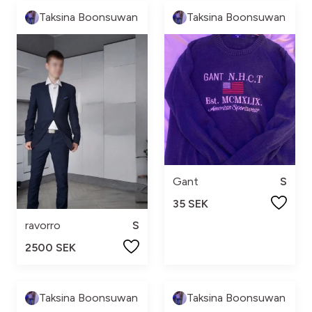
Taksina Boonsuwan
Taksina Boonsuwan
Gant
S
35 SEK
ravorro
S
2500 SEK
Taksina Boonsuwan
Taksina Boonsuwan