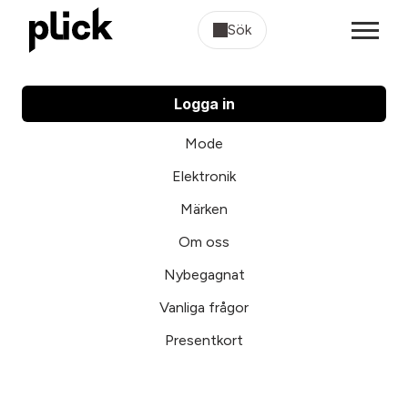
Sök
Logga in
Mode
Elektronik
Märken
Om oss
Nybegagnat
Vanliga frågor
Presentkort