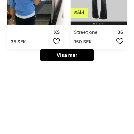
XS
Street one
36
35 SEK
150 SEK
Visa mer