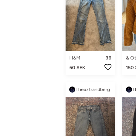
H&M
36
& Ot
50 SEK
150
Theaztrandberg
T