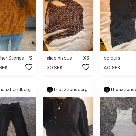
her Stories
S
alice bizous
XS
colours
 SEK
30 SEK
40 SEK
heaztrandberg
Theaztrandberg
Theaztrand