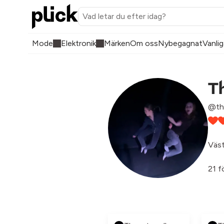
Mode
Elektronik
Märken
Om oss
Nybegagnat
Vanlig
T
@th
Väst
21 f