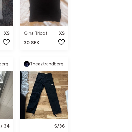
XS
Gina Tricot
XS
30 SEK
berg
Theaztrandberg
/ 34
S/36