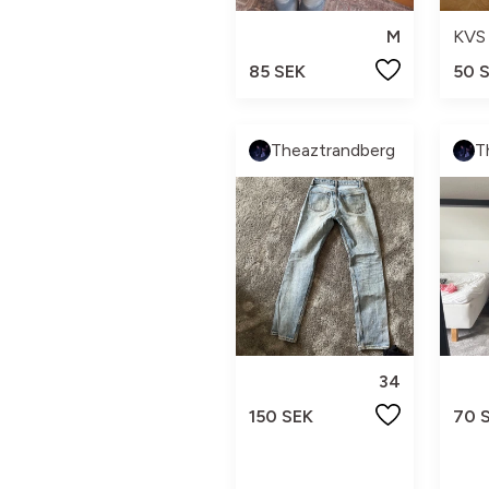
M
KVS
85 SEK
50 
Theaztrandberg
T
34
150 SEK
70 