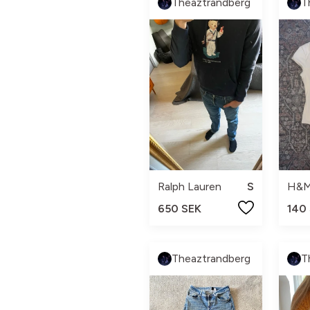
Theaztrandberg
T
Ralph Lauren
S
H&
650 SEK
140
Theaztrandberg
T