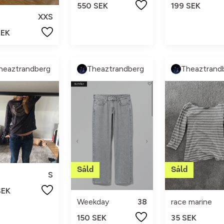
550 SEK
199 SEK
XXS
SEK
heaztrandberg
Theaztrandberg
Theaztrand
S
SEK
Weekday
38
race marine
150 SEK
35 SEK