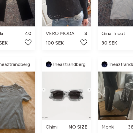
ki
40
VERO MODA
S
Gina Tricot
 SEK
100 SEK
30 SEK
heaztrandberg
Theaztrandberg
Theaztrand
Chimi
NO SIZE
Monki
36