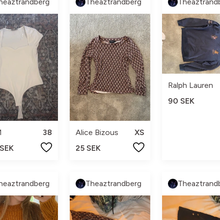
heaztrandberg
Theaztrandberg
Theaztrand
Ralph Lauren
90 SEK
M
38
Alice Bizous
XS
 SEK
25 SEK
heaztrandberg
Theaztrandberg
Theaztrand