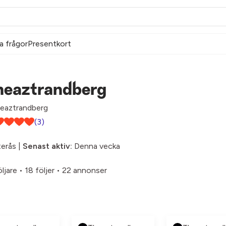
a frågor
Presentkort
heaztrandberg
eaztrandberg
(3)
erås |
Senast aktiv:
Denna vecka
öljare
•
18 följer
•
22 annonser