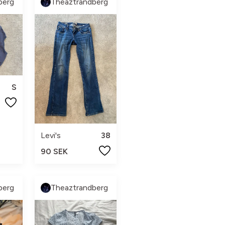
berg
Theaztrandberg
S
Levi's
38
90 SEK
berg
Theaztrandberg