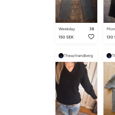
Weekday
38
Mon
150 SEK
130
Theaztrandberg
T