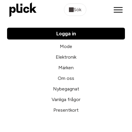
Sök
Logga in
Mode
Elektronik
Märken
Om oss
Nybegagnat
Vanliga frågor
Presentkort