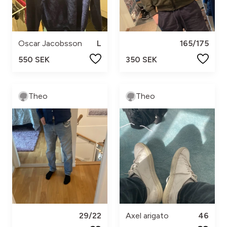
Oscar Jacobsson
L
165/175
550 SEK
350 SEK
Theo
Theo
29/22
Axel arigato
46