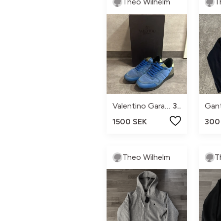
Theo Wilhelm
T
Valentino Garavani
39
Gan
1500 SEK
300
Theo Wilhelm
T