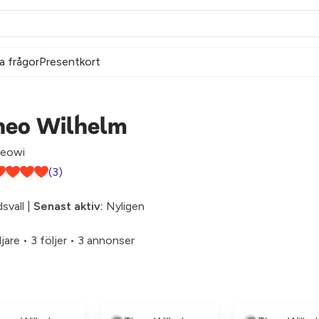
a frågor
Presentkort
heo Wilhelm
eowi
(3)
svall |
Senast aktiv:
Nyligen
ljare
•
3 följer
•
3 annonser