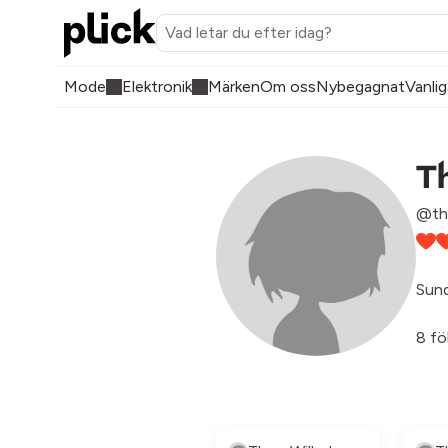
Mode
Elektronik
Märken
Om oss
Nybegagnat
Vanlig
T
@th
Sund
8 fö