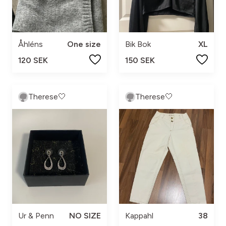
Åhléns
One size
Bik Bok
XL
120 SEK
150 SEK
Therese🤍
Therese🤍
Ur & Penn
NO SIZE
Kappahl
38