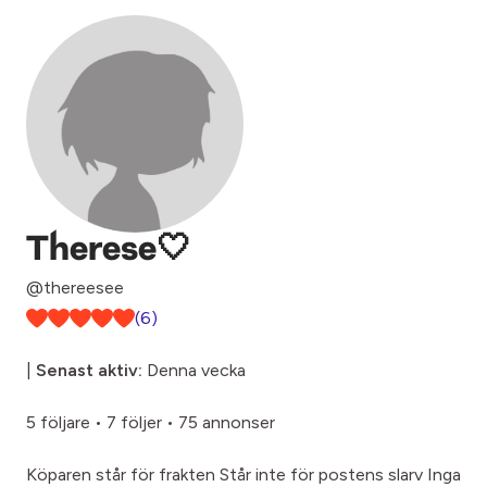
Therese🤍
@thereesee
(6)
|
Senast aktiv:
Denna vecka
5 följare
•
7 följer
•
75 annonser
Köparen står för frakten Står inte för postens slarv Inga