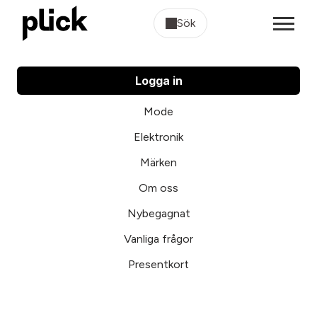
Sök
Logga in
Mode
Elektronik
Märken
Om oss
Nybegagnat
Vanliga frågor
Presentkort