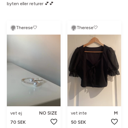
byten eller returer 💕💕
Therese🤍
Therese🤍
vet ej
NO SIZE
vet inte
M
70 SEK
50 SEK