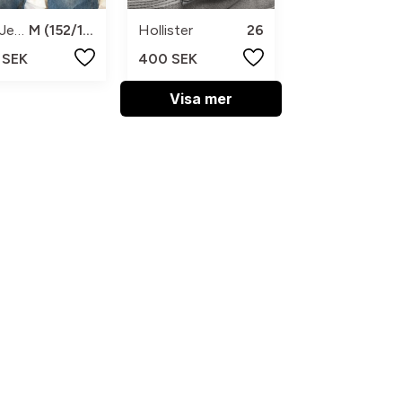
YFK Jeans
M (152/158)
Hollister
26
 SEK
400 SEK
Visa mer