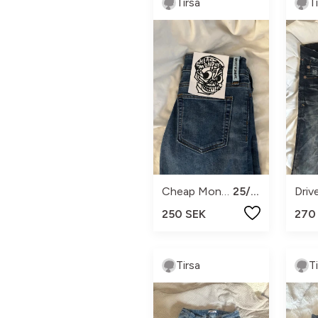
Tirsa
T
Cheap Monday
25/32
Driv
250 SEK
270
Tirsa
T