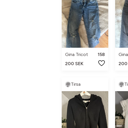
Gina Tricot
158
Gina
200 SEK
200
Tirsa
T