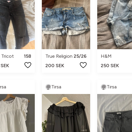
 Tricot
158
True Religion
25/26
H&M
 SEK
200 SEK
250 SEK
irsa
Tirsa
Tirsa