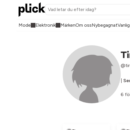
Mode
Elektronik
Märken
Om oss
Nybegagnat
Vanlig
Ti
@tir
|
Sen
6 fö