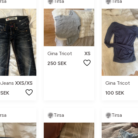
irsa
Tirsa
Tirsa
Gina Tricot
XS
250 SEK
eJeans
XXS/XS
Gina Tricot
 SEK
100 SEK
irsa
Tirsa
Tirsa