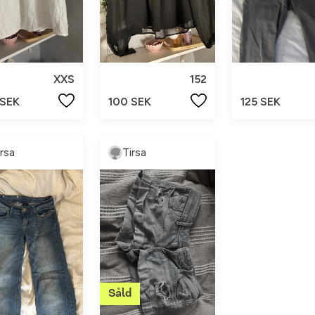
XXS
152
 SEK
100 SEK
125 SEK
irsa
Tirsa