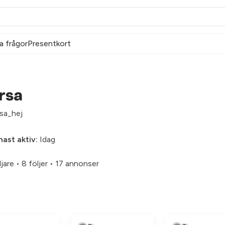
a frågor
Presentkort
rsa
sa_hej
ast aktiv:
Idag
ljare
•
8 följer
•
17 annonser