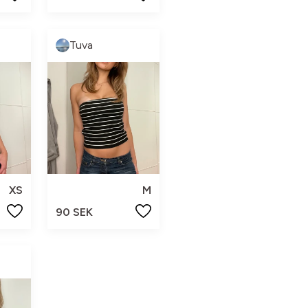
Tuva
XS
M
90 SEK