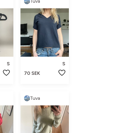
Tuva
S
S
70 SEK
Tuva