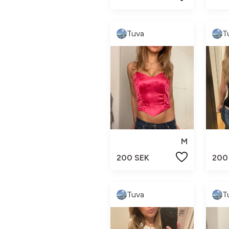
Tuva
T
M
200 SEK
200
Tuva
T