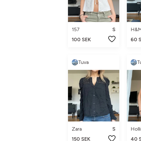
157
S
H&
100 SEK
60 
Tuva
T
Zara
S
Holl
150 SEK
40 