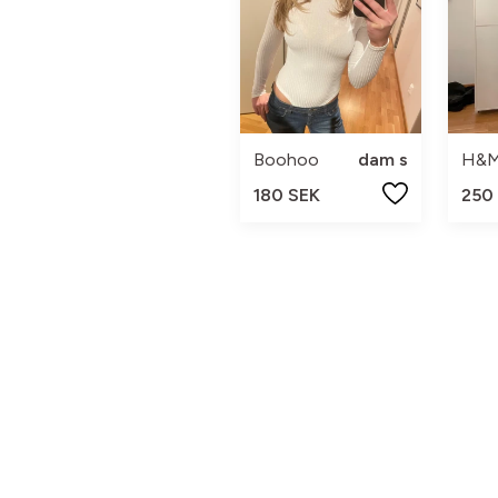
Boohoo
dam s
H&
180 SEK
250