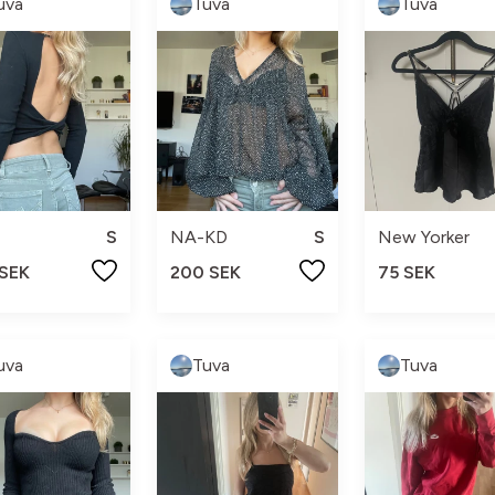
uva
Tuva
Tuva
S
NA-KD
S
New Yorker
 SEK
200 SEK
75 SEK
uva
Tuva
Tuva