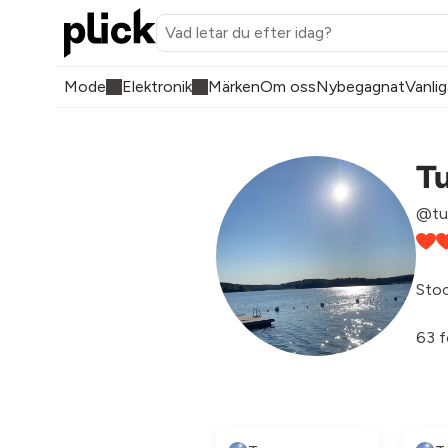
Mode
Elektronik
Märken
Om oss
Nybegagnat
Vanlig
T
@tu
Sto
63 f