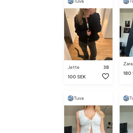
Tuva
T
Zara
Jette
38
180
100 SEK
Tuva
T