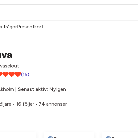
a frågor
Presentkort
uva
vaselout
(15)
ckholm |
Senast aktiv:
Nyligen
öljare
•
16 följer
•
74 annonser