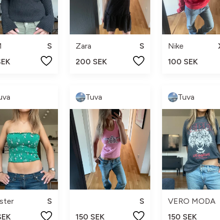
M
S
Zara
S
Nike
SEK
200 SEK
100 SEK
uva
Tuva
Tuva
ister
S
S
VERO MODA
SEK
150 SEK
150 SEK