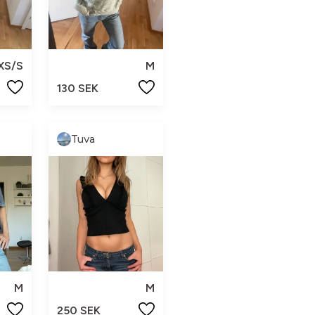
XS/S
M
130 SEK
Tuva
M
M
250 SEK