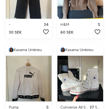
-
34
H&M
S
30 SEK
60 SEK
Kasama Umkrieu
Kasama Umkrieu
Puma
S
Converse All Star
37 1/2