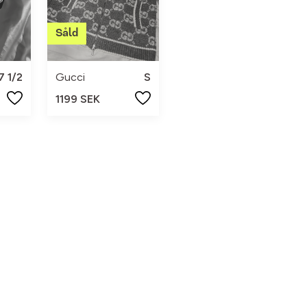
7 1/2
Gucci
S
1199 SEK