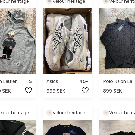
elour heritage
Velour heritage
Velour heri
h Lauren
S
Asics
45+
Polo Ralph Lau
9 SEK
999 SEK
899 SEK
elour heritage
Velour heritage
Velour heri