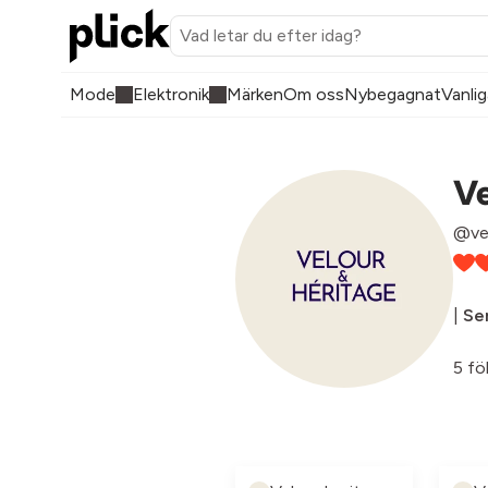
Mode
Elektronik
Märken
Om oss
Nybegagnat
Vanlig
Ve
@vel
|
Sen
5 fö