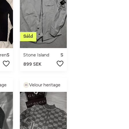
ren
S
Stone Island
S
899 SEK
tage
Velour heritage