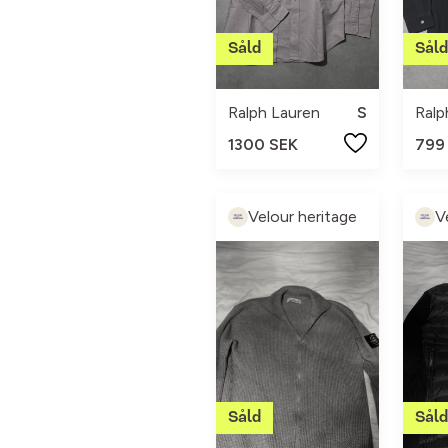
Ralph Lauren
S
Ralp
1300 SEK
799
Velour heritage
V