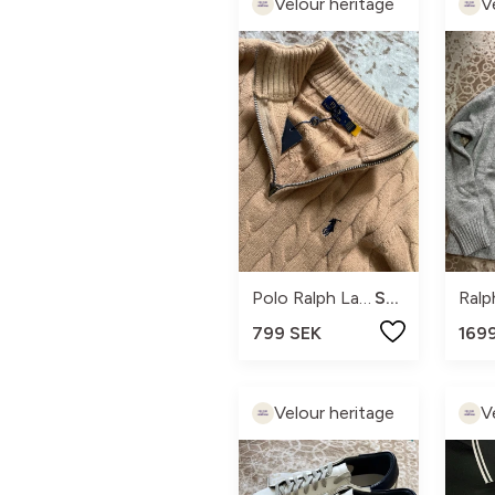
Velour heritage
V
Polo Ralph Lauren
S/xs
Ralp
799 SEK
169
Velour heritage
V