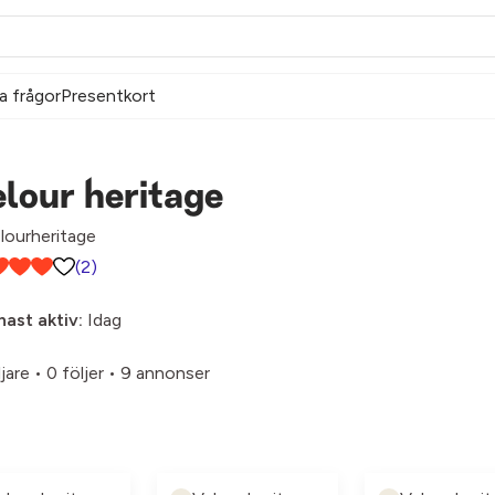
a frågor
Presentkort
lour heritage
ourheritage
(2)
ast aktiv:
Idag
ljare
•
0 följer
•
9 annonser