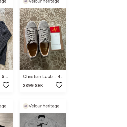
tage
Velour heritage
ren
S/M
Christian Louboutin
42
2399 SEK
tage
Velour heritage