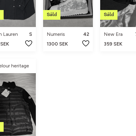
h Lauren
S
Numeris
42
New Era
 SEK
1300 SEK
359 SEK
elour heritage