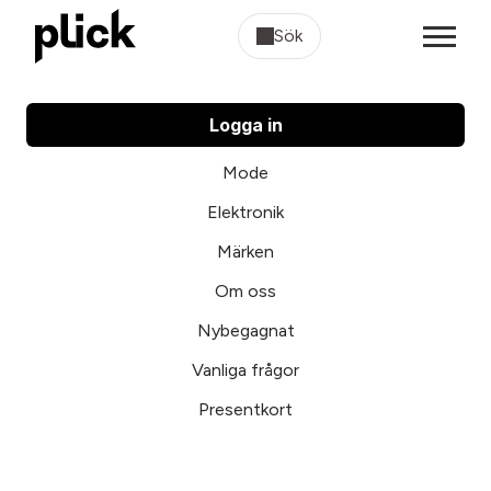
Sök
Logga in
Mode
Elektronik
Märken
Om oss
Nybegagnat
Vanliga frågor
Presentkort