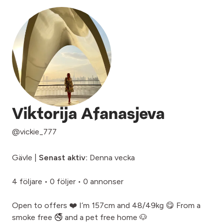
Viktorija Afanasjeva
@vickie_777
Gävle |
Senast aktiv:
Denna vecka
4 följare
•
0 följer
•
0 annonser
Open to offers ❤️ I’m 157cm and 48/49kg 😋 From a
smoke free 🚭 and a pet free home 🐶