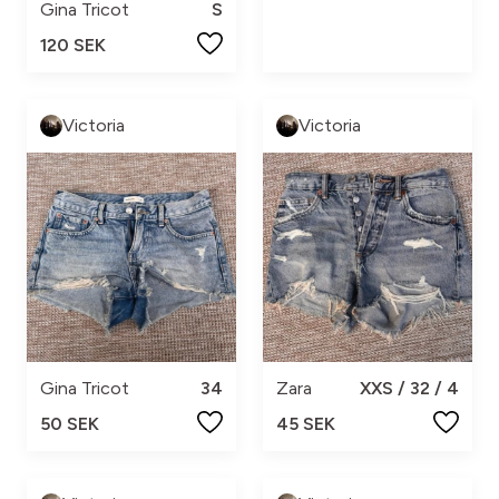
Gina Tricot
S
120 SEK
Victoria
Victoria
Gina Tricot
34
Zara
XXS / 32 / 4
50 SEK
45 SEK