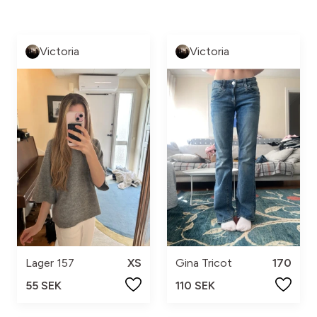
Victoria
Victoria
Lager 157
XS
Gina Tricot
170
55 SEK
110 SEK