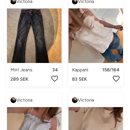
Victoria
Victoria
MiH Jeans
34
Kappahl
158/164
289 SEK
83 SEK
Victoria
Victoria