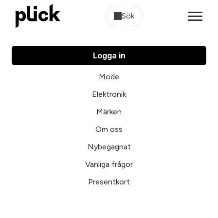
Sök
Logga in
Mode
Elektronik
Märken
Om oss
Nybegagnat
Vanliga frågor
Presentkort