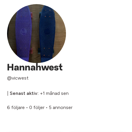
Hannahwest
@vicwest
|
Senast aktiv:
+1 månad sen
6 följare
•
0 följer
•
5 annonser