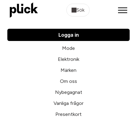
Sök
Logga in
Mode
Elektronik
Märken
Om oss
Nybegagnat
Vanliga frågor
Presentkort