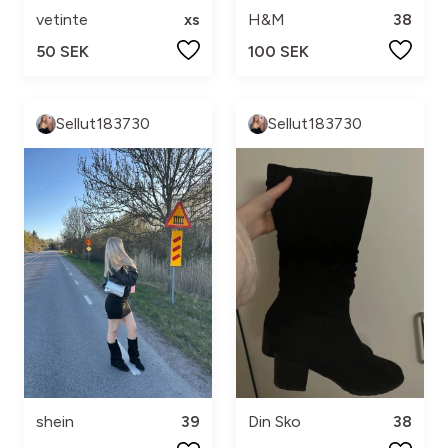
vetinte
xs
H&M
38
50 SEK
100 SEK
Sellut183730
Sellut183730
shein
39
Din Sko
38