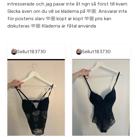
intresserade och jag paxar inte åt ngn så först till kvarn.
Skicka även om du vill se kläderna på 🫶🏼: Ansvarar inte
för postens slarv 🫶🏼:köpt är köpt 🫶🏼:pris kan
diskuteras 🫶🏼:Kläderna är fåtal använda
Sellut183730
Sellut183730