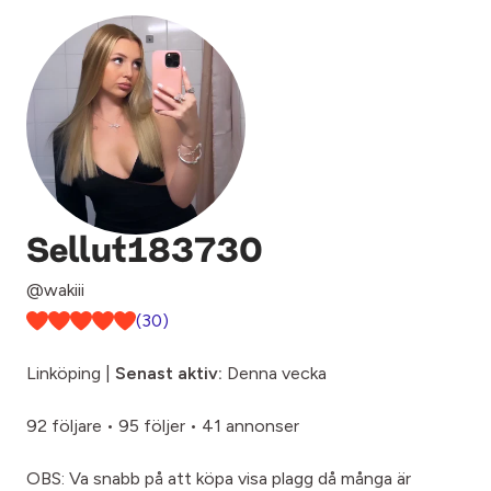
Sellut183730
@wakiii
(30)
Linköping |
Senast aktiv:
Denna vecka
92 följare
•
95 följer
•
41 annonser
OBS: Va snabb på att köpa visa plagg då många är