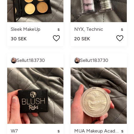
Sleek MakeUp
s
NYX, Technic
s
30 SEK
20 SEK
Sellut183730
Sellut183730
W7
s
MUA Makeup Academy
s