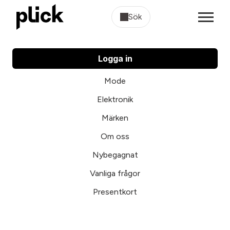
Sök
Logga in
Mode
Elektronik
Märken
Om oss
Nybegagnat
Vanliga frågor
Presentkort