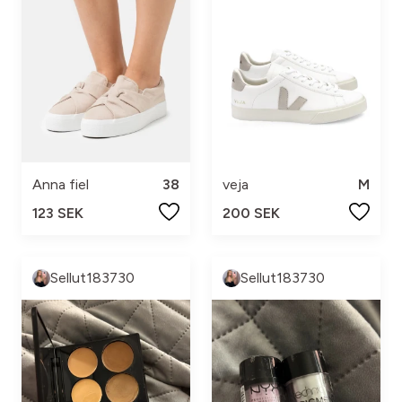
Anna fiel
38
veja
M
123 SEK
200 SEK
Sellut183730
Sellut183730