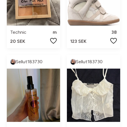
Technic
m
38
20 SEK
123 SEK
Sellut183730
Sellut183730