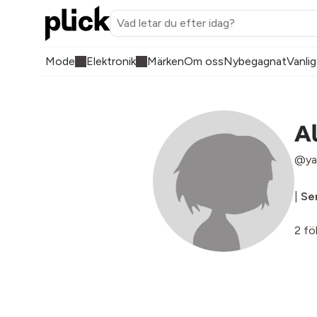
Mode
Elektronik
Märken
Om oss
Nybegagnat
Vanlig
A
@ya
|
Sen
2 fö