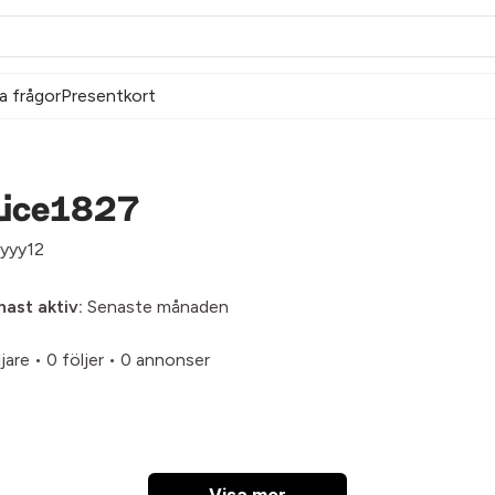
a frågor
Presentkort
lice1827
yyy12
ast aktiv:
Senaste månaden
ljare
•
0 följer
•
0 annonser