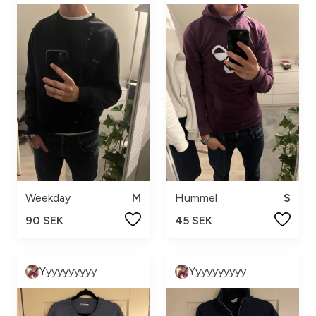
Weekday
M
Hummel
S
90 SEK
45 SEK
Yyyyyyyyyy
Yyyyyyyyyy