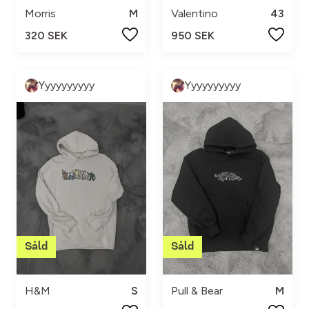
Morris
M
Valentino
43
320 SEK
950 SEK
Yyyyyyyyyy
Yyyyyyyyyy
H&M
S
Pull & Bear
M