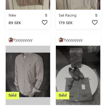
Nike
S
Sail Racing
S
89 SEK
179 SEK
Yyyyyyyyyy
Yyyyyyyyyy