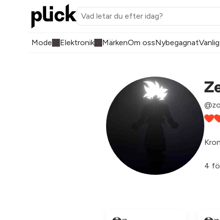
Mode
Elektronik
Märken
Om oss
Nybegagnat
Vanlig
Z
@zo
Kro
4 fö