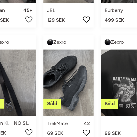
an
45+
JBL
Burberry
 SEK
129 SEK
499 SEK
exro
Zexro
Zexro
Calvin Klein
NO SIZE
TrekMate
42
SEK
69 SEK
99 SEK