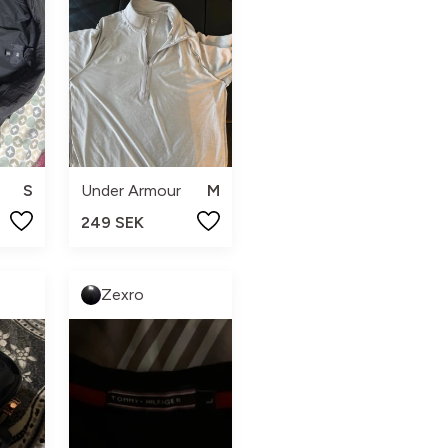
S
Under Armour
M
249 SEK
Zexro