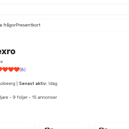
a frågor
Presentkort
exro
x
(8)
nobeerg |
Senast aktiv:
Idag
ljare
•
9 följer
•
15 annonser