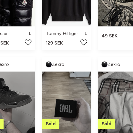
cler
L
Tommy Hilfiger
L
49 SEK
 SEK
129 SEK
exro
Zexro
Zexro