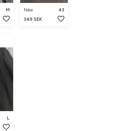
M
Nike
43
349 SEK
L