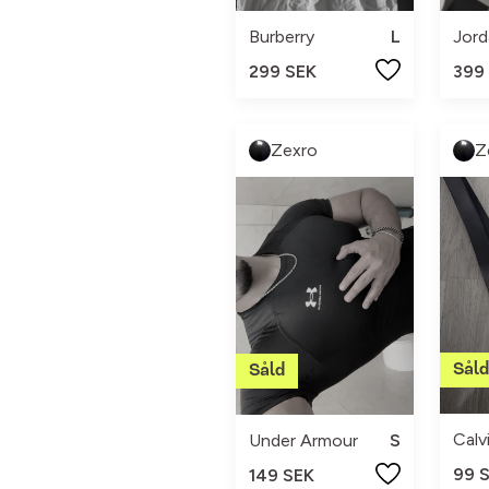
Burberry
L
Jord
299 SEK
399
Zexro
Z
Under Armour
S
99 
149 SEK