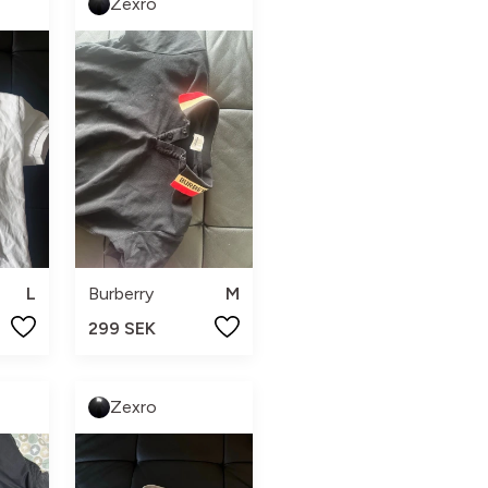
Zexro
L
Burberry
M
299 SEK
Zexro