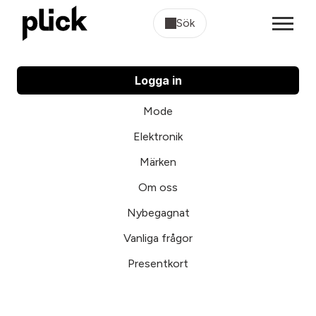
Sök
Logga in
Mode
Elektronik
Märken
Om oss
Nybegagnat
Vanliga frågor
Presentkort