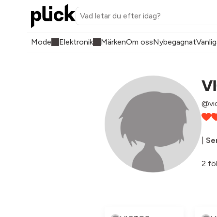
Mode
Elektronik
Märken
Om oss
Nybegagnat
Vanlig
V
@vic
|
Sen
2 fö