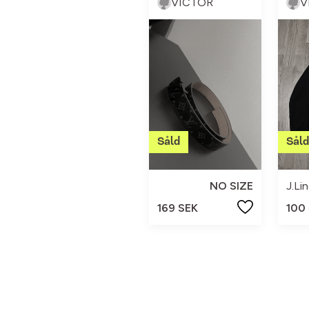
VICTOR
V
NO SIZE
J.Li
169 SEK
100