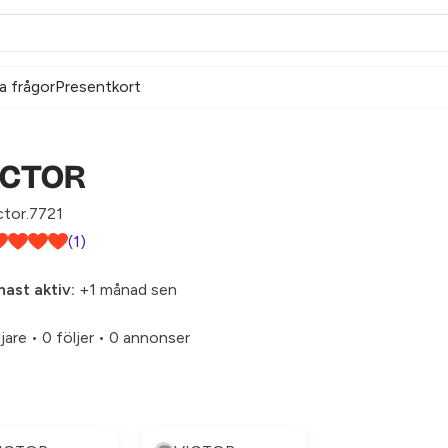
a frågor
Presentkort
ICTOR
tor.7721
(1)
ast aktiv:
+1 månad sen
ljare
•
0 följer
•
0 annonser