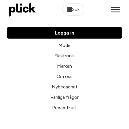
Sök
Logga in
Mode
Elektronik
Märken
Om oss
Nybegagnat
Vanliga frågor
Presentkort