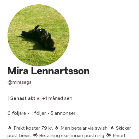
Mira Lennartsson
@mirasaga
|
Senast aktiv:
+1 månad sen
6 följare
•
1 följer
•
5 annonser
🌟 Frakt kostar 79 kr. 🌟 Man betalar via swish. 🌟 Skickar
post bevis. 🌟 Betalning sker innan postning. 🌟 Priset