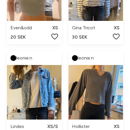
Even&odd
XS
Gina Tricot
XS
20 SEK
30 SEK
leonie.n
leonie.n
Lindex
XS/S
Hollister
XS