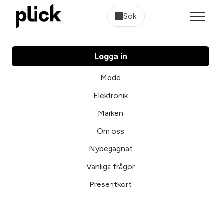
Sök
Logga in
Mode
Elektronik
Märken
Om oss
Nybegagnat
Vanliga frågor
Presentkort