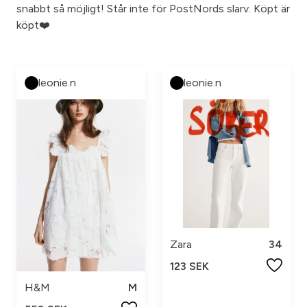
snabbt så möjligt! Står inte för PostNords slarv. Köpt är
köpt❤️
leonie.n
leonie.n
Zara
34
123 SEK
H&M
M