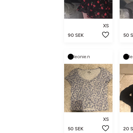
XS
90 SEK
50 
leonie.n
l
XS
50 SEK
20 