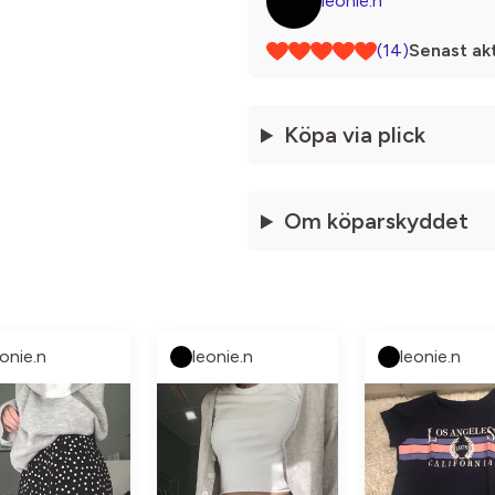
leonie.n
(14)
Senast akt
Köpa via plick
Om köparskyddet
eonie.n
leonie.n
leonie.n