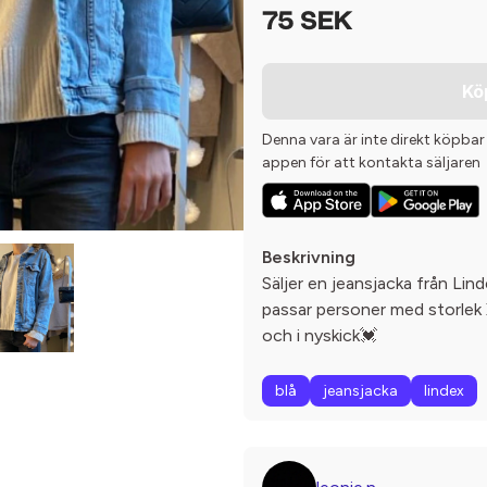
75 SEK
Kö
Denna vara är inte direkt köpbar
appen för att kontakta säljaren
Beskrivning
Säljer en jeansjacka från Lin
passar personer med storlek
och i nyskick💓
blå
jeansjacka
lindex