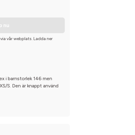
p nu
 via vår webplats. Ladda ner
dex i barnstorlek 146 men
 XS/S. Den är knappt använd