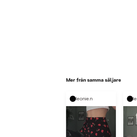
Mer från samma säljare
leonie.n
l