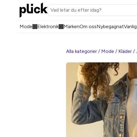
Mode
Elektronik
Märken
Om oss
Nybegagnat
Vanlig
Alla kategorier
/
Mode
/
Kläder
/