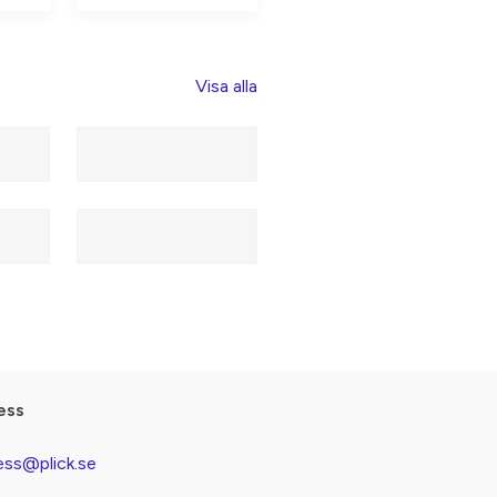
Visa alla
ess
ess@plick.se