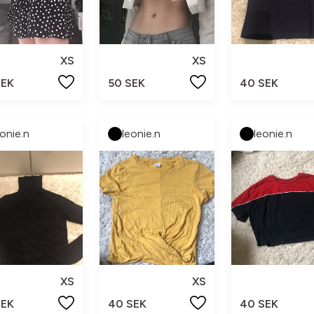
XS
XS
SEK
50 SEK
40 SEK
eonie.n
leonie.n
leonie.n
XS
XS
SEK
40 SEK
40 SEK