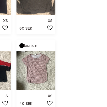
XS
XS
60 SEK
leonie.n
S
XS
40 SEK