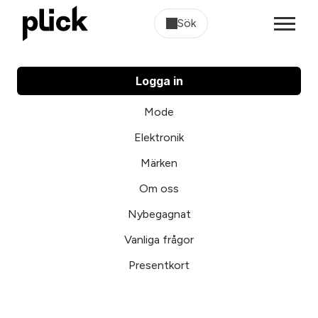
Sök
Logga in
Mode
Elektronik
Märken
Om oss
Nybegagnat
Vanliga frågor
Presentkort