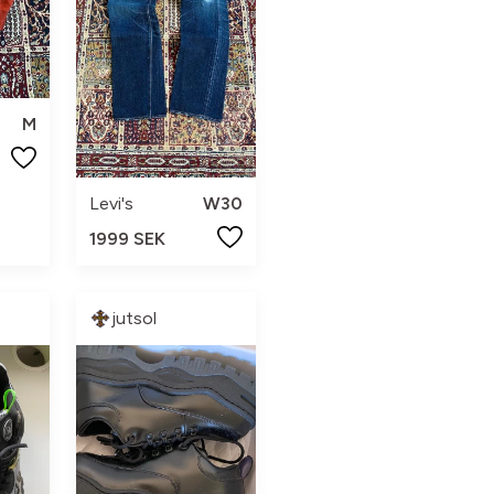
M
Levi's
W30
1999 SEK
jutsol