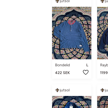
jutsol
j
Bondelid
L
Ray
422 SEK
1199
jutsol
j