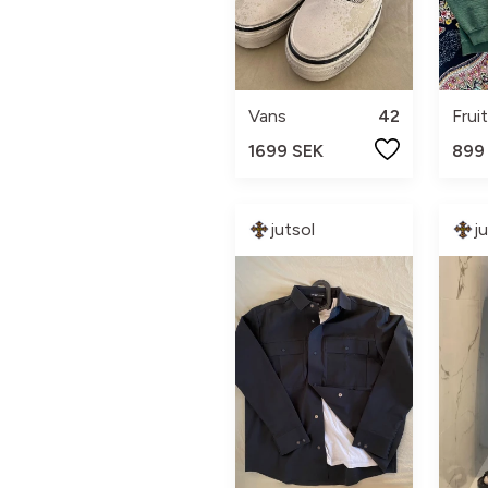
Vans
42
1699 SEK
899
jutsol
j