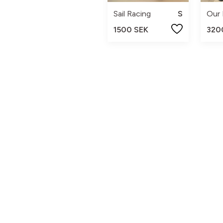
Sail Racing
S
Our
1500 SEK
320