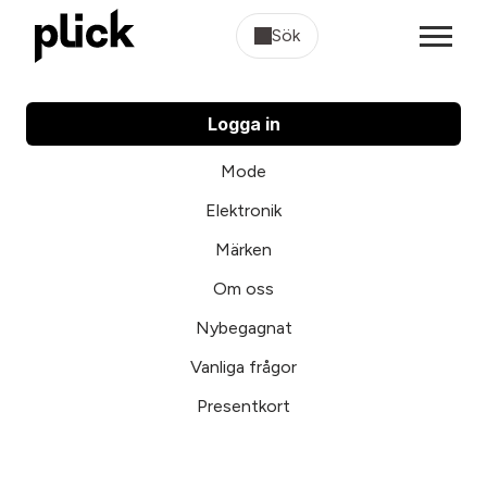
Sök
Logga in
Mode
Elektronik
Märken
Om oss
Nybegagnat
Vanliga frågor
Presentkort