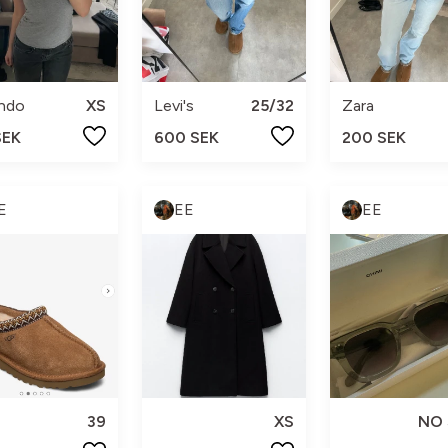
ando
XS
Levi's
25/32
Zara
SEK
600 SEK
200 SEK
E
EE
EE
39
XS
NO 