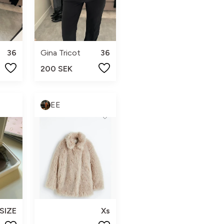
36
Gina Tricot
36
200 SEK
EE
SIZE
Xs