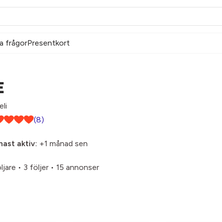
a frågor
Presentkort
E
eli
(8)
ast aktiv:
+1 månad sen
ljare
•
3 följer
•
15 annonser