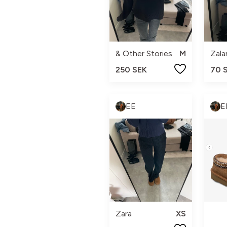
& Other Stories
M
Zal
250 SEK
70 
EE
E
Zara
XS