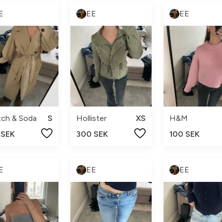
E
EE
EE
tch & Soda
S
Hollister
XS
H&M
 SEK
300 SEK
100 SEK
E
EE
EE