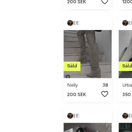
200 SEK
120
EE
E
Nelly
38
Urba
200 SEK
350
EE
E