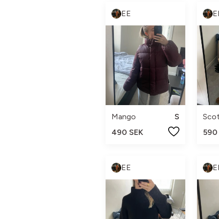
EE
E
Mango
S
Sco
490 SEK
590
EE
E