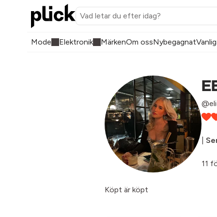
Mode
Elektronik
Märken
Om oss
Nybegagnat
Vanlig
E
@eli
|
Sen
11 fö
Köpt är köpt