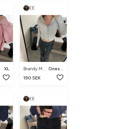
EE
XL
Brandy Melville
Onesize
190 SEK
EE