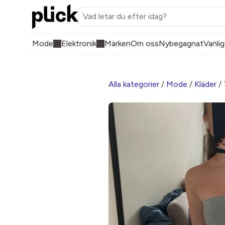
Mode
Elektronik
Märken
Om oss
Nybegagnat
Vanlig
Alla kategorier
/
Mode
/
Kläder
/