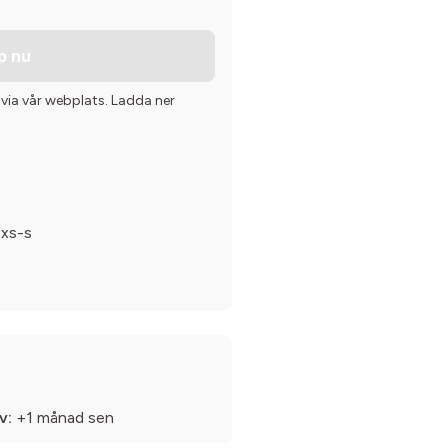
p nu
 via vår webplats. Ladda ner
 xs-s
v:
+1 månad sen