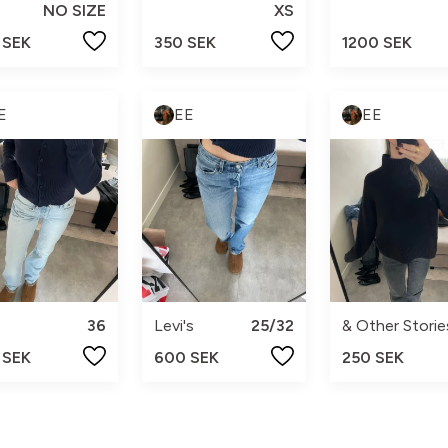
NO SIZE
XS
 SEK
350 SEK
1200 SEK
E
EE
EE
36
Levi's
25/32
& Other Storie
 SEK
600 SEK
250 SEK