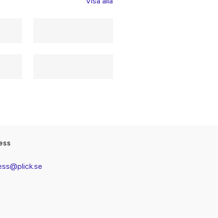
Visa alla
ess
ess@plick.se