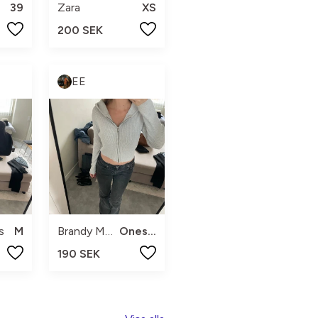
39
Zara
XS
200 SEK
EE
s
M
Brandy Melville
Onesize
190 SEK