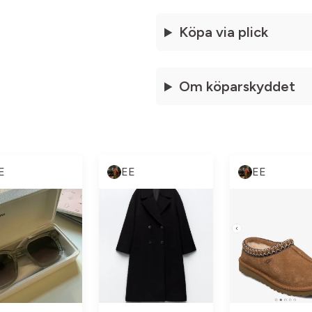
Köpa via plick
Om köparskyddet
E
EE
EE