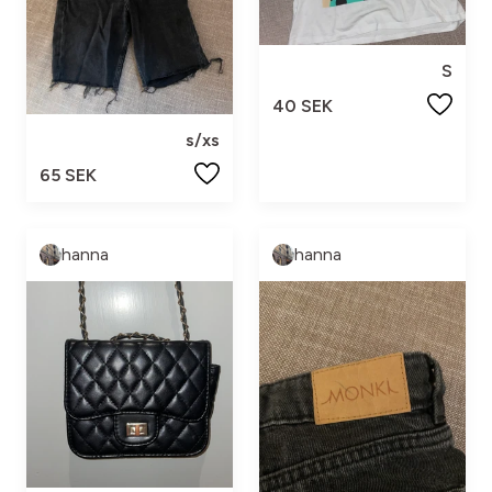
S
40 SEK
s/xs
65 SEK
hanna
hanna