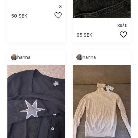
x
50 SEK
xs/s
65 SEK
hanna
hanna