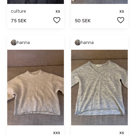
culture
xs
xs
75 SEK
50 SEK
hanna
hanna
xxs
xs