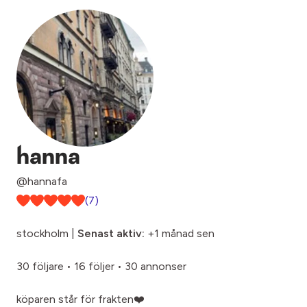
hanna
@hannafa
(7)
stockholm |
Senast aktiv:
+1 månad sen
30 följare
•
16 följer
•
30 annonser
köparen står för frakten❤️