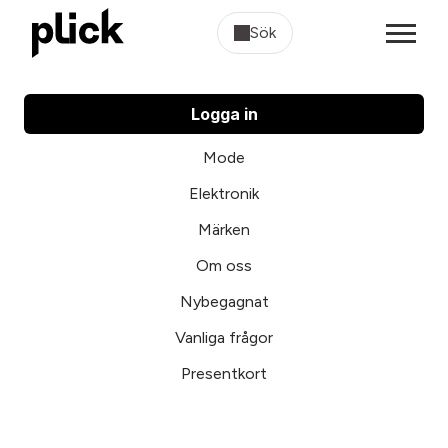
Sök
Logga in
Mode
Elektronik
Märken
Om oss
Nybegagnat
Vanliga frågor
Presentkort