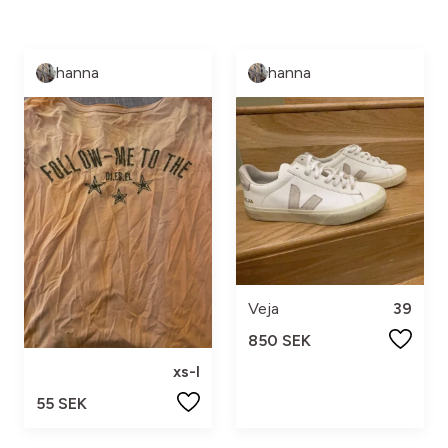
hanna
hanna
Veja
39
850 SEK
xs-l
55 SEK