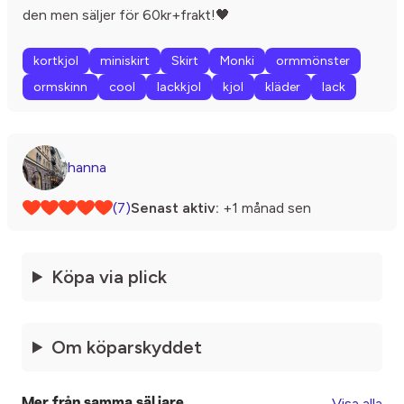
den men säljer för 60kr+frakt!🖤
kortkjol
miniskirt
Skirt
Monki
ormmönster
ormskinn
cool
lackkjol
kjol
kläder
lack
hanna
(7)
Senast aktiv:
+1 månad sen
Köpa via plick
Om köparskyddet
Visa alla
Mer från samma säljare