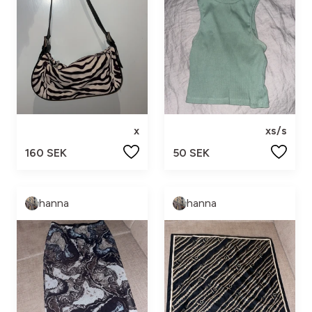
x
xs/s
160 SEK
50 SEK
hanna
hanna