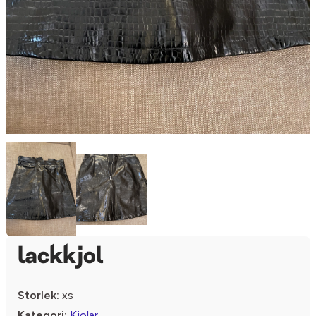
lackkjol
Storlek:
xs
Kategori:
Kjolar