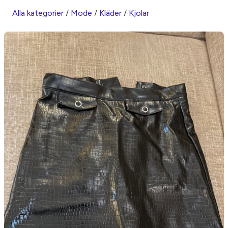
Alla kategorier
/
Mode
/
Kläder
/
Kjolar