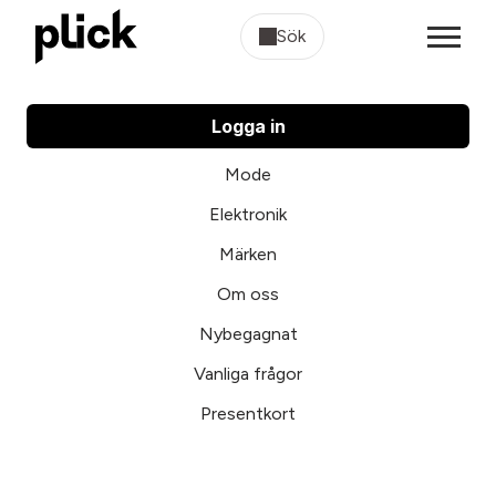
Sök
Logga in
Mode
Elektronik
Märken
Om oss
Nybegagnat
Vanliga frågor
Presentkort