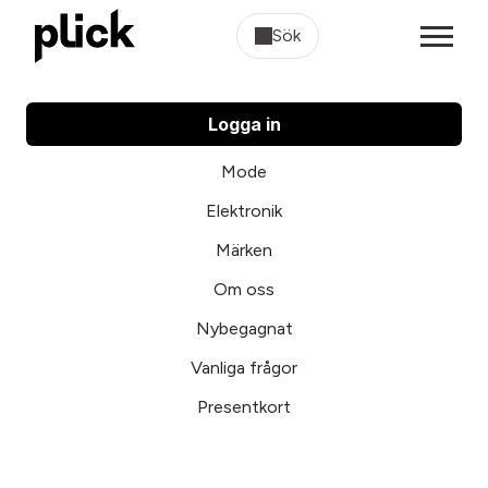
Sök
Logga in
Mode
Elektronik
Märken
Om oss
Nybegagnat
Vanliga frågor
Presentkort