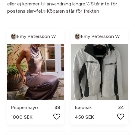
eller ej kommer till användning längre.🤍Står inte för
postens slarvfel.✨Köparen står för frakten
Emy Petersson Wennborg
Emy Petersson Wennborg
Peppermayo
38
Icepeak
34
1000 SEK
450 SEK