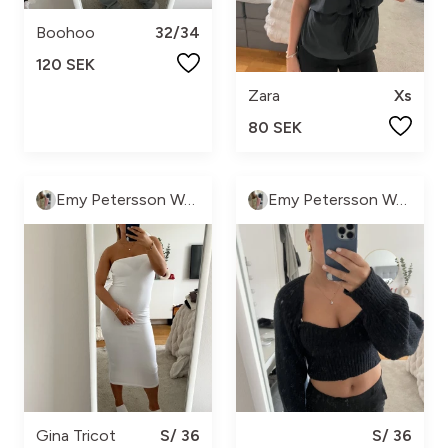
Boohoo
32/34
120 SEK
Zara
Xs
80 SEK
Emy Petersson Wennborg
Emy Petersson Wennborg
Gina Tricot
S/ 36
S/ 36