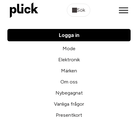
Sök
Logga in
Mode
Elektronik
Märken
Om oss
Nybegagnat
Vanliga frågor
Presentkort