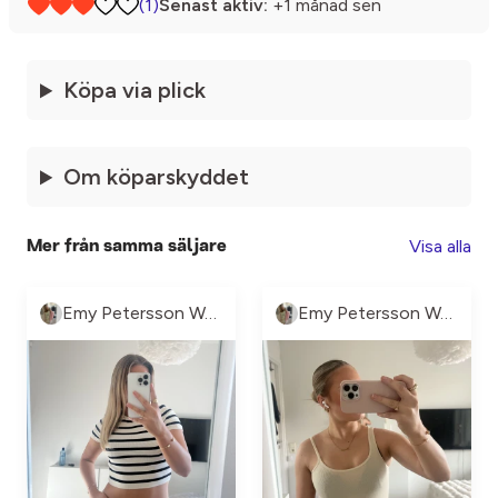
(1)
Senast aktiv:
+1 månad sen
Köpa via plick
Om köparskyddet
Visa alla
Mer från samma säljare
Emy Petersson Wennborg
Emy Petersson Wennborg