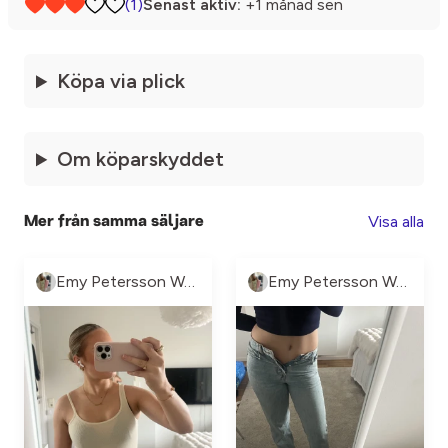
(1)
Senast aktiv:
+1 månad sen
Köpa via plick
Om köparskyddet
Visa alla
Mer från samma säljare
Emy Petersson Wennborg
Emy Petersson Wennborg