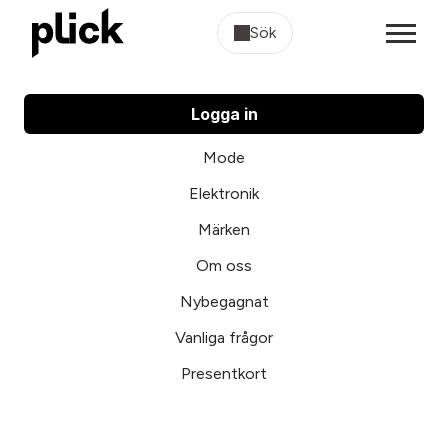
Sök
Logga in
Mode
Elektronik
Märken
Om oss
Nybegagnat
Vanliga frågor
Presentkort