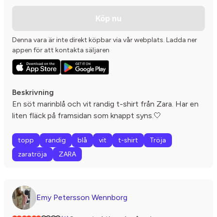
Köp nu
Denna vara är inte direkt köpbar via vår webplats. Ladda ner
appen för att kontakta säljaren
Beskrivning
En söt marinblå och vit randig t-shirt från Zara. Har en
liten fläck på framsidan som knappt syns.🤍
topp
randig
blå
vit
t-shirt
Tröja
zaratröja
ZARA
Emy Petersson Wennborg